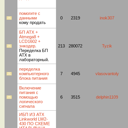
помогите с
данными
0
2319
inok307
кому продать
БП АТХ +
Atmega8 +
LCD1602 +
энкодер.
213
280072
Tyzik
Переделка БП
АТХ в
лабораторный.
переделка
компьютерного
7
4945
vlasovantoly
блока питания
Включение
питания с
помощью
6
3515
delphin1109
логического
сигнала
ИБП ИЗ АТХ
Linkworld LW2-
430 ПО СХЕМЕ