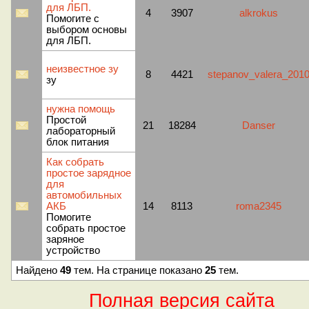
для ЛБП.
4
3907
alkrokus
Помогите с
выбором основы
для ЛБП.
неизвестное зу
8
4421
stepanov_valera_201
зу
нужна помощь
Простой
21
18284
Danser
лабораторный
блок питания
Как собрать
простое зарядное
для
автомобильных
АКБ
14
8113
roma2345
Помогите
собрать простое
заряное
устройство
Найдено
49
тем. На странице показано
25
тем.
Полная версия сайта