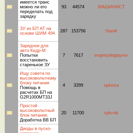
имеется транс
можно ли его
93
44574
МАШИНИСТ
переделать под
зарядку
ЗУ из БП АТ на
287
153756
Stanik
основе ШИМ 494
Зарядное для
авто Кедр-М
Попытки
7
7617
evgenydegtayrev
восстановить
старенькое ЗУ
Ищу совета по
высоковольтному
блоку питания
4
3399
spinoza
Помощь в
расчетах БП на
G2R1000MT33J
Простой
высоковольтный
20
11700
spb-nik
блок питания.
Доработка ВВ БП
Диоды в пуско-