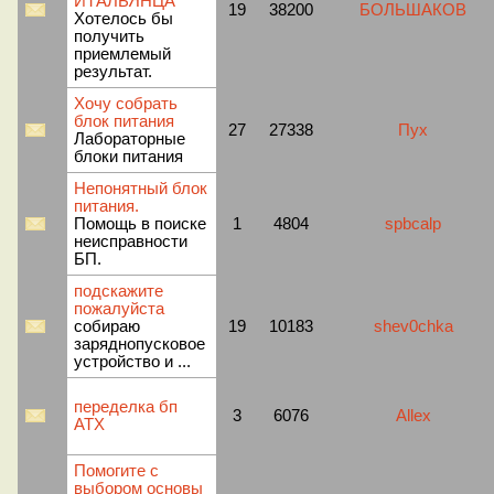
ИТАЛЬЯНЦА
19
38200
БОЛЬШАКОВ
Хотелось бы
получить
приемлемый
результат.
Хочу собрать
блок питания
27
27338
Пух
Лабораторные
блоки питания
Непонятный блок
питания.
Помощь в поиске
1
4804
spbcalp
неисправности
БП.
подскажите
пожалуйста
собираю
19
10183
shev0chka
заряднопусковое
устройство и ...
переделка бп
3
6076
Allex
АТХ
Помогите с
выбором основы