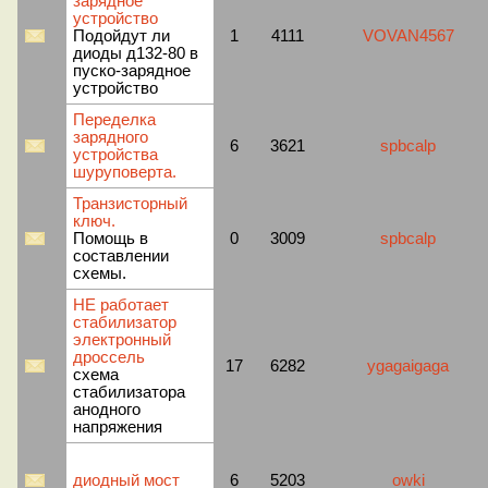
зарядное
устройство
Подойдут ли
1
4111
VOVAN4567
диоды д132-80 в
пуско-зарядное
устройство
Переделка
зарядного
6
3621
spbcalp
устройства
шуруповерта.
Транзисторный
ключ.
Помощь в
0
3009
spbcalp
составлении
схемы.
НЕ работает
стабилизатор
электронный
дроссель
17
6282
ygagaigaga
схема
стабилизатора
анодного
напряжения
диодный мост
6
5203
owki