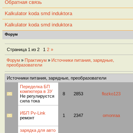
Обратная связь
Kalkulator koda smd induktora
Kalkulator koda smd induktora
Форум
Страница
1
из
2
1
2
»
Форум
»
Практикум
»
Источники питания, зарядные,
преобразователи
Источники питания, зарядные, преобразователи
Переделка БП
компютера в ЗУ
8
2853
flozko123
Не регулируєтся
сила тока
ИБП Pv-Link
1
2347
omonraa
ремонт
зарядка для авто