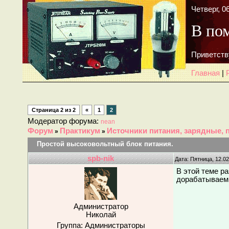
Четверг, 0
В по
Приветств
Главная
|
Страница
2
из
2
«
1
2
Модератор форума:
nean
Форум
Практикум
Источники питания, зарядные, 
»
»
Простой высоковольтный блок питания.
spb-nik
Дата: Пятница, 12.0
В этой теме р
дорабатываем 
Администратор
Николай
Группа: Администраторы