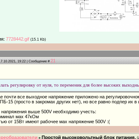
ия:
7728442.gif
(15.1 Kb)
21
17.10.2021, 19:22 | Сообщение #
елать регулировку от нуля, то переменик для более высоких выхо
е почти все выходное напряжение приложено на регулировочном
ПБ-15 (просто в закромах других нет), но все равно подпер их 
 напряжения выше 500V необходимо учесть:
оминал мах 47кОм
ью от 15Вт имеют рабочее мах напряжение 500V :(
преобразователи
Простой высоковольтный блок питания.
»
(