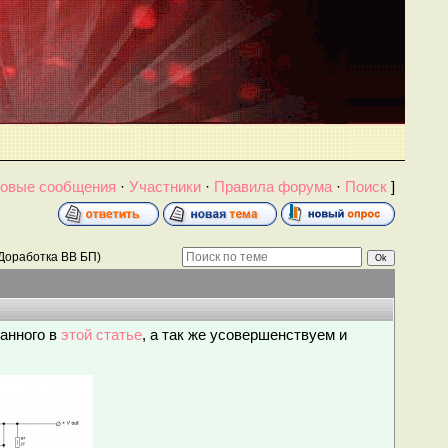
овые сообщения
·
Участники
·
Правила форума
·
Поиск
]
Доработка ВВ БП)
санного в
этой статье
, а так же усовершенствуем и