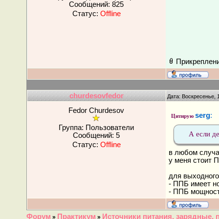
Сообщений:
825
Статус:
Offline
Прикреплен
churdesovfedor
Дата: Воскресенье, 
Fedor Churdesov
serg
:
Цитирую
Группа: Пользователи
А если д
Сообщений:
5
Статус:
Offline
в любом случа
у меня стоит П
для выходного
- ППБ имеет н
- ППБ мощност
Форум
Практикум
Источники питания, зарядные, 
»
»