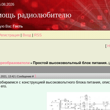
6.08.2026
мощь радиолюбителю
ую Вас
Гость
Регистрация
|
Вход
|
RSS
[
Н
преобразователи
Простой высоковольтный блок питания.
»
(
1
2.2021, 13:42 | Сообщение #
азбираемся с конструкцией высоковольтного блока питания, опи
его.