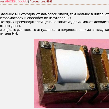
alexkrup5893
вил:
|
Просмотров:
5588
 дальше мы отходим от ламповой эпохи, тем больше в интерн
нсформаторах и способах их изготовления.
екоторых производителей цена на такие изделия может доходить
ютных денег.
и ещё это для кого-то актуально, то поделюсь своими выкладка
лителя НЧ.