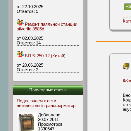
от 22.10.2025
+1
Ответов: 9
Кат
Ремонт паяльной станции
silverflo 8586d
от 02.09.2025
Ответов: 14
БП S-250-12 (Китай)
от 20.06.2025
Ответов: 2
Доба
Популярные статьи
Вно
Ког
Подключаем к сети
сте
неизвестный трансформатор.
аку
Добавлено
30.07.2011
Просмотров
1330647