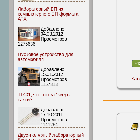
Лабораторный БП из
компьютерного БП формата
АТХ
Добавлено
04.03.2012
Просмотров
1275636
Пусковое устройство для
автомобиля
+4
Добавлено
15.01.2012
Кат
Просмотров
1157813
TL431, что это за "зверь"
такой?
Добавлено
17.10.2011
Просмотров
1141264
Двух-полярный лабораторный