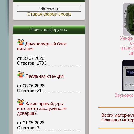
Войти через uID
Старая форма входа
Новое на форумах
Унифи
с
Двухполярный блок
транс
питания
д
от 29.07.2026
Ответов: 1793
Паяльная станция
от 08.06.2026
Ответов: 21
Звуковос
Какие провайдеры
интернета заслуживают
доверия?
Всего материал
Показано мате
от 01.05.2026
Ответов: 3