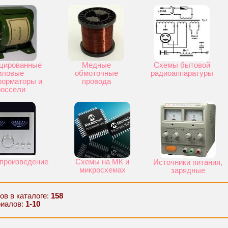
цированные
Медные
Схемы бытовой
иловые
обмоточные
радиоаппаратуры
форматоры и
провода
россели
произведение
Схемы на МК и
Источники питания,
микросхемах
зарядные
ов в каталоге
:
158
риалов
:
1-10