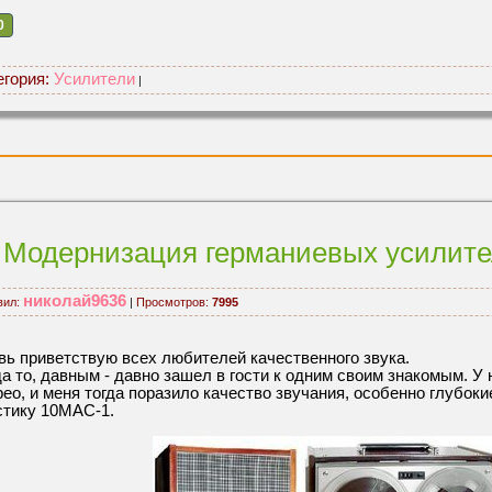
0
егория:
Усилители
|
Модернизация германиевых усилит
николай9636
вил:
|
Просмотров:
7995
вь приветствую всех любителей качественного звука.
да то, давным - давно зашел в гости к одним своим знакомым. У
рео, и меня тогда поразило качество звучания, особенно глубоки
стику 10МАС-1.