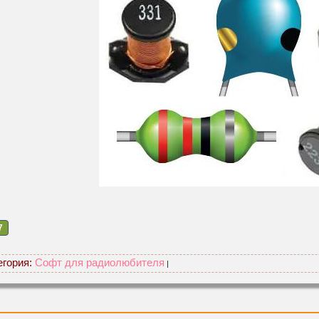
7
егория:
Софт для радиолюбителя
|