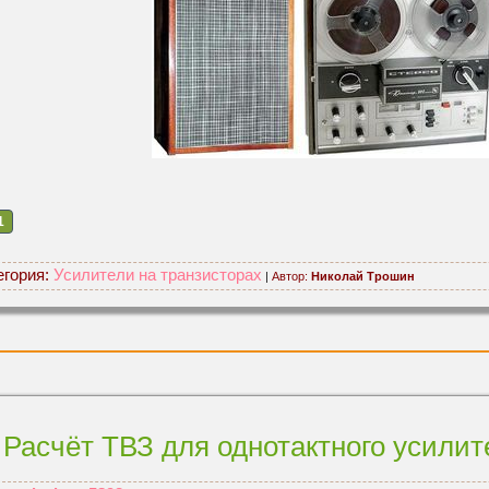
1
егория:
Усилители на транзисторах
|
Автор:
Николай Трошин
Расчёт ТВЗ для однотактного усилит