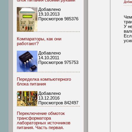
блок питания своими руками
Доба
Добавлено
19.10.2013
Чем
Просмотров 985376
тра
У н
вал
Есл
Компараторы, как они
уси
работают?
Добавлено
14.10.2011
Просмотров 975753
Переделка компьютерного
блока питания
Добавлено
13.12.2016
Просмотров 842497
Переключение обмоток
трансформатора
лабораторных источников
питания. Часть первая.