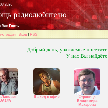
08.2026
ощь радиолюбителю
 Вас
Гость
гистрация
|
Вход
|
RSS
Добрый день, уважаемые посетите
У нас Вы найдёте
 Лаповок -
Выход в эфир
Страница
UA1FA
Владимира
Макарова