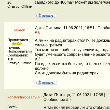
зарядного до 400ma? Может им полегча
26
Статус:
Offline
Дата: Пятница, 11.06.2021, 16:51 | Сооб
semen
#
6
Прописался
А лм-ки на радиаторах стоят? Не должн
сильно греться.
Группа:
Ток можно попробовать увеличить, тогда
Пользователи
будет уменьшать сопротивление резисто
Сообщений:
и 2.
118
Статус:
Offline
По идее. если ток больше, то греться си
должно..
Лм-ки должны быть на радиаторах.
Дата: Пятница, 11.06.2021, 17:38 |
konstantinlobzanyuk
Сообщение #
7
Гость
Я так понял первая лм это стабили