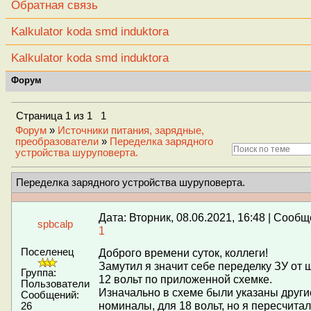
Обратная связь
Kalkulator koda smd induktora
Kalkulator koda smd induktora
Форум
Страница
1
из
1
1
Форум
»
Источники питания, зарядные,
преобразователи
»
Переделка зарядного
устройства шуруповерта.
Переделка зарядного устройства шуруповерта.
Дата: Вторник, 08.06.2021, 16:48 | Сооб
spbcalp
1
Поселенец
Доброго времени суток, коллеги!
Замутил я значит себе переделку ЗУ от 
Группа:
12 вольт по приложенной схемке.
Пользователи
Изначально в схеме были указаны други
Сообщений:
номиналы, для 18 вольт, но я пересчитал
26