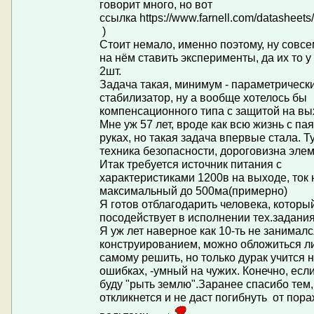
говорит много, но вот
ссылка https://www.farnell.com/datasheet
)
Стоит немало, именно поэтому, ну совсе
на нём ставить эксперименты, да их то у
2шт.
Задача такая, минимум - параметрическ
стабилизатор, ну а вообще хотелось бы
компенсационного типа с защитой на вы
Мне уж 57 лет, вроде как всю жизнь с па
руках, но такая задача впервые стала. Ту
техника безопасности, дороговизна элем
Итак требуется источник питания с
характеристиками 1200в на выходе, ток 
максимальный до 500ма(примерно)
Я готов отблагодарить человека, которы
посодействует в исполнении тех.задани
Я уж лет наверное как 10-ть не занимал
конструированием, можно обложиться л
самому решить, но только дурак учится 
ошибках, -умный на чужих. Конечно, если
буду "рыть землю".Заранее спасибо тем,
откликнется и не даст погибнуть от пор