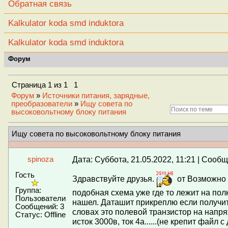
Обратная связь
Kalkulator koda smd induktora
Kalkulator koda smd induktora
Форум
Страница
1
из
1
1
Форум
»
Источники питания, зарядные,
преобразователи
»
Ищу совета по
высоковольтному блоку питания
Ищу совета по высоковольтному блоку питания
Дата: Суббота, 21.05.2022, 11:21 | Сооб
spinoza
Гость
Здравствуйте друзья.
от Возможно 
Группа:
подобная схема уже где то лежит на полк
Пользователи
нашел. Даташит прикреплю если получит
Сообщений:
3
словах это полевой транзистор на напря
Статус:
Offline
исток 3000в, ток 4а......(не крепит файл 