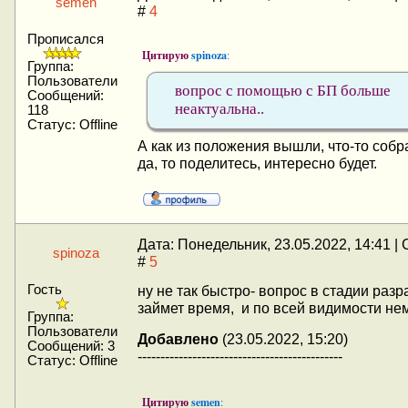
semen
#
4
Прописался
Цитирую
spinoza
:
Группа:
Пользователи
вопрос с помощью с БП больше
Сообщений:
неактуальна..
118
Статус:
Offline
А как из положения вышли, что-то соб
да, то поделитесь, интересно будет.
Дата: Понедельник, 23.05.2022, 14:41 
spinoza
#
5
Гость
ну не так быстро- вопрос в стадии разр
займет время, и по всей видимости нем
Группа:
Пользователи
Добавлено
(23.05.2022, 15:20)
Сообщений:
3
---------------------------------------------
Статус:
Offline
Цитирую
semen
: