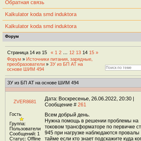
Обратная связь
Kalkulator koda smd induktora
Kalkulator koda smd induktora
Форум
Страница
14
из
15
«
1
2
…
12
13
14
15
»
Форум
»
Источники питания, зарядные,
преобразователи
»
ЗУ из БП АТ на
основе ШИМ 494
ЗУ из БП АТ на основе ШИМ 494
Дата: Воскресенье, 26.06.2022, 20:30 |
ZVER8681
Сообщение #
261
Гость
Всем добрый день.
Нужна помощь в решении проблемы на
Группа:
токовом трансформаторе по первичке с
Пользователи
945 при нагрузке наблюдаются провалы 
Сообщений:
1
тайме если кто знает подскажите куда ко
Статус:
Offline