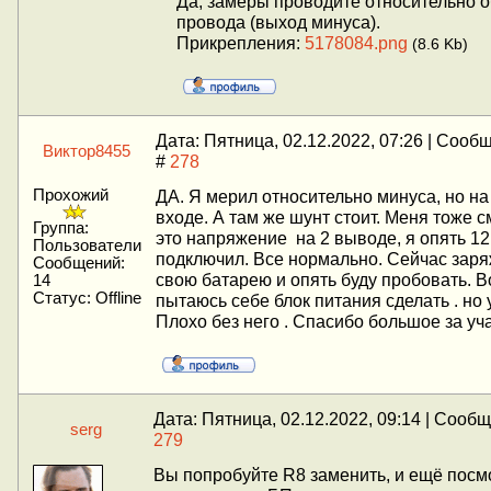
Да, замеры проводите относительно 
провода (выход минуса).
Прикрепления:
5178084.png
(8.6 Kb)
Дата: Пятница, 02.12.2022, 07:26 | Сооб
Виктор8455
#
278
Прохожий
ДА. Я мерил относительно минуса, но на
входе. А там же шунт стоит. Меня тоже 
Группа:
это напряжение на 2 выводе, я опять 12
Пользователи
подключил. Все нормально. Сейчас зар
Сообщений:
свою батарею и опять буду пробовать. В
14
Статус:
Offline
пытаюсь себе блок питания сделать . но 
Плохо без него . Спасибо большое за уч
Дата: Пятница, 02.12.2022, 09:14 | Сооб
serg
279
Вы попробуйте R8 заменить, и ещё посм