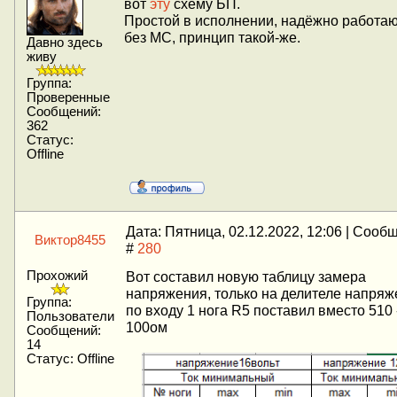
вот
эту
схему БП.
Простой в исполнении, надёжно работа
без МС, принцип такой-же.
Давно здесь
живу
Группа:
Проверенные
Сообщений:
362
Статус:
Offline
Дата: Пятница, 02.12.2022, 12:06 | Сооб
Виктор8455
#
280
Прохожий
Вот составил новую таблицу замера
напряжения, только на делителе напряж
Группа:
по входу 1 нога R5 поставил вместо 510 
Пользователи
100ом
Сообщений:
14
Статус:
Offline