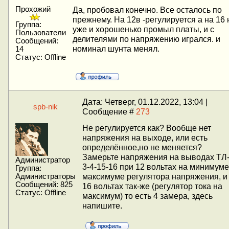
Прохожий
Да, пробовал конечно. Все осталось по
прежнему. На 12в -регулируется а на 16 н
Группа:
уже и хорошенько промыл платы, и с
Пользователи
делителями по напряжению игрался. и
Сообщений:
номинал шунта менял.
14
Статус:
Offline
Дата: Четверг, 01.12.2022, 13:04 |
spb-nik
Сообщение #
273
Не регулируется как? Вообще нет
напряжения на выходе, или есть
определённое,но не меняется?
Замерьте напряжения на выводах ТЛ-к
Администратор
3-4-15-16 при 12 вольтах на минимуме
Группа:
максимуме регулятора напряжения, и
Администраторы
Сообщений:
825
16 вольтах так-же (регулятор тока на
Статус:
Offline
максимум) то есть 4 замера, здесь
напишите.