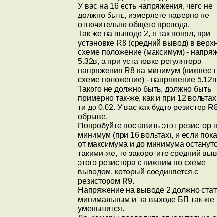
У вас на 16 есть напряжения, чего не
должно быть, измеряете наверно не
отночительно общего провода.
Так же на выводе 2, я так понял, при
установке R8 (средний вывод) в верх
схеме положение (максимум) - напря
5.32в, а при установке регулятора
напряжения R8 на минимум (нижнее 
схеме положение) - напряжение 5.12в
Такого не должно быть, должно быть
примерно так-же, как и при 12 вольтах 
ти до 0.02. У вас как будто резистор R
обрыве.
Попробуйте поставить этот резистор 
минимум (при 16 вольтах), и если пок
от максимума и до минимума останут
такими-же, то закоротите средний вы
этого резистора с нижним по схеме
выводом, который соединяется с
резистором R9.
Напряжение на выводе 2 должно стат
минимальным и на выходе БП так-же
уменьшится.