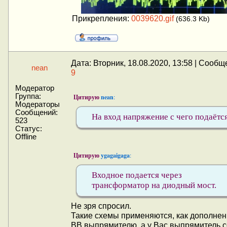
Прикрепления:
0039620.gif
(636.3 Kb)
Дата: Вторник, 18.08.2020, 13:58 | Сообщ
nean
9
Модератор
Группа:
Цитирую
nean
:
Модераторы
Сообщений:
На вход напряжение с чего подаётс
523
Статус:
Offline
Цитирую
ygagaigaga
:
Входное подается через
трансформатор на диодный мост.
Не зря спросил.
Такие схемы применяются, как дополнен
ВВ выпрямителю, а у Вас выпрямитель с