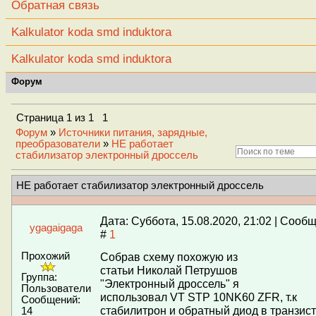
Обратная связь
Kalkulator koda smd induktora
Kalkulator koda smd induktora
Форум
Страница
1
из
1
1
Форум
»
Источники питания, зарядные,
преобразователи
»
НЕ работает
стабилизатор электронный дроссель
НЕ работает стабилизатор электронный дроссель
Дата: Суббота, 15.08.2020, 21:02 | Сооб
ygagaigaga
#
1
Прохожий
Собрав схему похожую из
статьи Николай Петрушов
Группа:
"Электронный дроссель" я
Пользователи
использовал VT STP 10NK60 ZFR, т.к
Сообщений:
стабилитрон и обратный диод в транзист
14