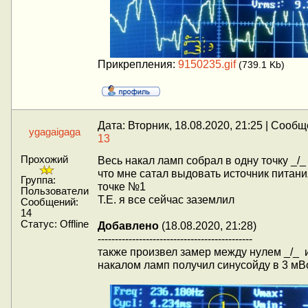
Прикрепления:
9150235.gif
(739.1 Kb)
Дата: Вторник, 18.08.2020, 21:25 | Сооб
ygagaigaga
13
Прохожий
Весь накал ламп собрал в одну точку _/_
что мне сатал выдовать источник питани
Группа:
точке №1
Пользователи
Т.Е. я все сейчас заземлил
Сообщений:
14
Статус:
Offline
Добавлено
(18.08.2020, 21:28)
---------------------------------------------
также произвел замер между нулем _/_ 
накалом ламп получил синусойду в 3 мВ