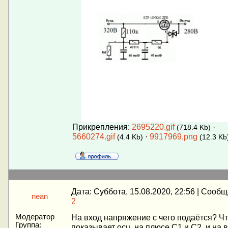
Прикрепления:
2695220.gif
·
(718.4 Kb)
5660274.gif
·
9917969.png
(4.4 Kb)
(12.3 Kb
Дата: Суббота, 15.08.2020, 22:56 | Сооб
nean
2
Модератор
На вход напряжение с чего подаётся? Ч
Группа:
показывает осц. на плюсе С1 и С2, и на 