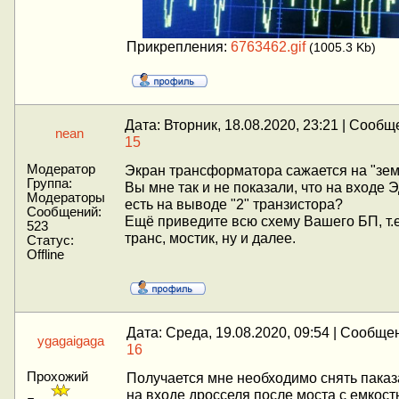
Прикрепления:
6763462.gif
(1005.3 Kb)
Дата: Вторник, 18.08.2020, 23:21 | Сообщ
nean
15
Модератор
Экран трансформатора сажается на "зем
Группа:
Вы мне так и не показали, что на входе Э
Модераторы
есть на выводе "2" транзистора?
Сообщений:
Ещё приведите всю схему Вашего БП, т.е
523
транс, мостик, ну и далее.
Статус:
Offline
Дата: Среда, 19.08.2020, 09:54 | Сообще
ygagaigaga
16
Прохожий
Получается мне необходимо снять пака
на входе дросселя после моста с емкост