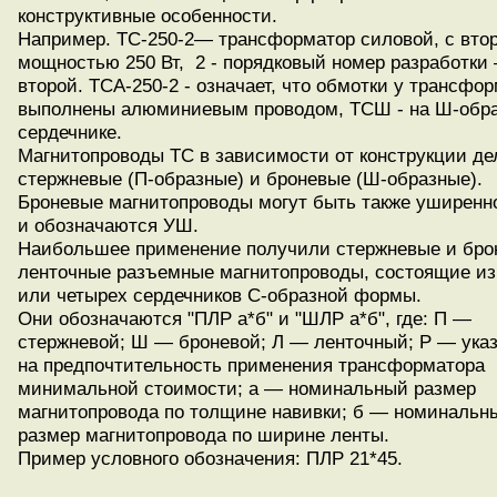
конструктивные особенности.
Например. ТС-250-2— трансформатор силовой, с вто
мощностью 250 Вт, 2 - порядковый номер разработки
второй. ТСА-250-2 - означает, что обмотки у трансфо
выполнены алюминиевым проводом, ТСШ - на Ш-обр
сердечнике.
Магнитопроводы ТС в зависимости от конструкции де
стержневые (П-образные) и броневые (Ш-образные).
Броневые магнитопроводы могут быть также уширенно
и обозначаются УШ.
Наибольшее применение получили стержневые и бро
ленточные разъемные магнитопроводы, состоящие из
или четырех сердечников С-образной формы.
Они обозначаются "ПЛР а*б" и "ШЛР а*б", где: П —
стержневой; Ш — броневой; Л — ленточный; Р — ука
на предпочтительность применения трансформатора
минимальной стоимости; а — номинальный размер
магнитопровода по толщине навивки; б — номинальн
размер магнитопровода по ширине ленты.
Пример условного обозначения: ПЛР 21*45.