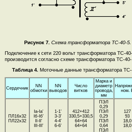
Рисунок 7.
Схема трансформатора ТС-40-5.
Подключение к сети 220 вольт трансформатора ТС-40
производится согласно схеме трансформатора ТС-40-
Таблица 4.
Моточные данные трансформатора ТС-
Марка и
NN
NN
Число
диаметр
Напряж
Сердечник
обмотки
выводов
витков
провода,
ном. 
мм
ПЭЛ
0,29
Ia-Ia'
1-1'
412+412
ПЭЛ
127
ПЛ16х32
Iб-Iб'
3-3'
330,5+330,5
0,29
93
ПЛ22x32
II-II'
4-4'
64+64
ПЭЛ
18,0
III-III'
6-6'
64+64
0,64
18,0
ПЭЛ