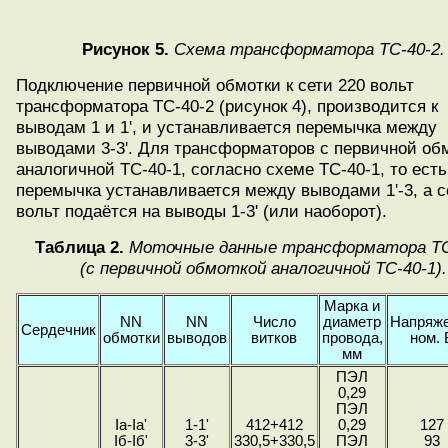
Рисунок 5.
Схема трансформатора ТС-40-2.
Подключение первичной обмотки к сети 220 вольт
трансформатора ТС-40-2 (рисунок 4), производится к
выводам 1 и 1', и устанавливается перемычка между
выводами 3-3'. Для трансформаторов с первичной об
аналогичной ТС-40-1, согласно схеме ТС-40-1, то есть
перемычка устанавливается между выводами 1'-3, а с
вольт подаётся на выводы 1-3' (или наоборот).
Таблица 2.
Моточные данные трансформатора ТС
(с первичной обмоткой аналогичной ТС-40-1).
Марка и
NN
NN
Число
диаметр
Напряж
Сердечник
обмотки
выводов
витков
провода,
ном. 
мм
ПЭЛ
0,29
ПЭЛ
Ia-Ia'
1-1'
412+412
0,29
127
Iб-Iб'
3-3'
330,5+330,5
ПЭЛ
93