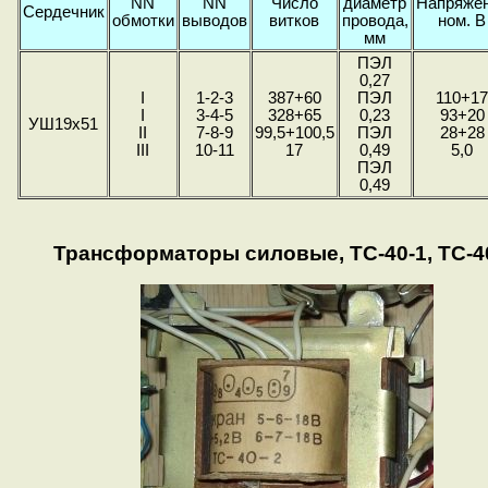
NN
NN
Число
диаметр
Напряже
Сердечник
обмотки
выводов
витков
провода,
ном. В
мм
ПЭЛ
0,27
I
1-2-3
387+60
ПЭЛ
110+1
I
3-4-5
328+65
0,23
93+20
УШ19х51
II
7-8-9
99,5+100,5
ПЭЛ
28+28
III
10-11
17
0,49
5,0
ПЭЛ
0,49
Трансформаторы силовые, ТС-40-1, ТС-40