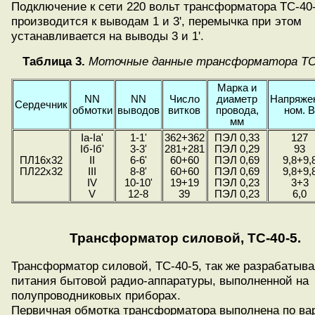
Подключение к сети 220 вольт трансформатора ТС-40
производится к выводам 1 и 3', перемычка при этом
устанавливается на выводы 3 и 1'.
Таблица 3.
Моточные данные трансформатора ТС-
Марка и
NN
NN
Число
диаметр
Напряже
Сердечник
обмотки
выводов
витков
провода,
ном. 
мм
Ia-Ia'
1-1'
362+362
ПЭЛ 0,33
127
Iб-Iб'
3-3'
281+281
ПЭЛ 0,29
93
ПЛ16х32
II
6-6'
60+60
ПЭЛ 0,69
9,8+9,
ПЛ22x32
III
8-8'
60+60
ПЭЛ 0,69
9,8+9,
IV
10-10'
19+19
ПЭЛ 0,23
3+3
V
12-8
39
ПЭЛ 0,23
6,0
Трансформатор силовой, ТС-40-5.
Трансформатор силовой, ТС-40-5, так же разрабатыв
питания бытовой радио-аппаратуры, выполненной на
полупроводниковых приборах.
Первичная обмотка трансформатора выполнена по вар