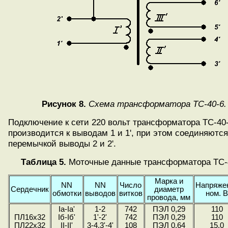
Рисунок 8.
Схема трансформатора ТС-40-6.
Подключение к сети 220 вольт трансформатора ТС-40
производится к выводам 1 и 1', при этом соединяются
перемычкой выводы 2 и 2'.
Таблица 5.
Моточные данные трансформатора ТС-
Марка и
NN
NN
Число
Напряже
Сердечник
диаметр
обмотки
выводов
витков
ном. 
провода, мм
Ia-Ia'
1-2
742
ПЭЛ 0,29
110
ПЛ16х32
Iб-Iб'
1'-2'
742
ПЭЛ 0,29
110
ПЛ22x32
II-II'
3-4,3'-4'
108
ПЭЛ 0,64
15,0