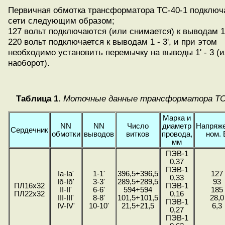
Первичная обмотка трансформатора ТС-40-1 подключа
сети следующим образом;
127 вольт подключаются (или снимается) к выводам 1 
220 вольт подключается к выводам 1 - 3', и при этом
необходимо установить перемычку на выводы 1' - 3 (
наоборот).
Таблица 1.
Моточные данные трансформатора ТС-
Марка и
NN
NN
Число
диаметр
Напряж
Сердечник
обмотки
выводов
витков
провода,
ном. 
мм
ПЭВ-1
0,37
ПЭВ-1
Ia-Ia'
1-1'
396,5+396,5
127
0,33
Iб-Iб'
3-3'
289,5+289,5
93
ПЛ16х32
ПЭВ-1
II-II'
6-6'
594+594
185
ПЛ22x32
0,16
III-III'
8-8'
101,5+101,5
28,0
ПЭВ-1
IV-IV'
10-10'
21,5+21,5
6,3
0,27
ПЭВ-1