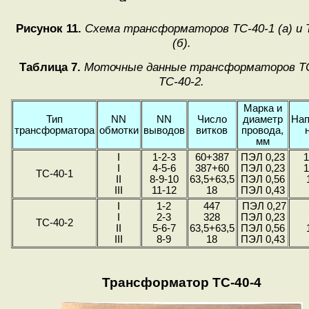
Рисунок 11.
Схема трансформаторов ТС-40-1 (а) и 
(б).
Таблица 7.
Моточные данные трансформаторов ТС
ТС-40-2.
Марка и
Тип
NN
NN
Число
диаметр
Нап
трансформатора
обмотки
выводов
витков
провода,
мм
I
1-2-3
60+387
ПЭЛ 0,23
I
4-5-6
387+60
ПЭЛ 0,23
ТС-40-1
II
8-9-10
63,5+63,5
ПЭЛ 0,56
III
11-12
18
ПЭЛ 0,43
I
1-2
447
ПЭЛ 0,27
I
2-3
328
ПЭЛ 0,23
ТС-40-2
II
5-6-7
63,5+63,5
ПЭЛ 0,56
III
8-9
18
ПЭЛ 0,43
Трансформатор ТС-40-4