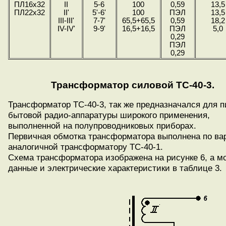
ПЛ16х32
II
5-6
100
0,59
13,5
ПЛ22x32
II'
5'-6'
100
ПЭЛ
13,5
III-III'
7-7'
65,5+65,5
0,59
18,2
IV-IV'
9-9'
16,5+16,5
ПЭЛ
5,0
0,29
ПЭЛ
0,29
Трансформатор силовой ТС-40-3.
Трансформатор ТС-40-3, так же предназначался для 
бытовой радио-аппаратуры широкого применения,
выполненной на полупроводниковых приборах.
Первичная обмотка трансформатора выполнена по вар
аналогичной трансформатору ТС-40-1.
Схема трансформатора изображена на рисунке 6, а м
данные и электрические характеристики в таблице 3.