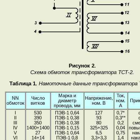
Рисунок 2.
Схема обмоток трансформатора ТСТ-2.
Таблица 1.
Намоточные данные трансформатора 
Марка и
Ток,
NN
Число
Напряжение,
диаметр
ном.
При
обмоток
витков
ном. В
провода, мм
А
I
530
ПЭВ-1 0,64
127
0,7*
II
390
ПЭВ-1 0,38
93
0,3**
III
350
ПЭВ-1 0,38
80
0,2
см
IV
1400+1400
ПЭВ-1 0,15
325+325
0,04
пов
V
27
ПЭВ-1 0,64
6,5
0,75
нак
VI
14+14
ПЭВ-1 0,8
3,3+3,3
1,4
нак