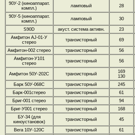
90У-2 (киноаппарат.
ламповый
28
компл.)
90У-5 (киноаппарат.
ламповый
30
компл.)
S90D
акуст. система активн.
23
Амфитон AJ-01-У
транзисторный
69
стерео
Амфитон-002 стерео
транзисторный
56
Амфитон-У101
транзисторный
56
стерео
169
Амфитон 50У-202C
транзисторный
130
Барк 50У-068С
транзисторный
245
Барк-001стерео
транзисторный
61
Бриг-001 стерео
транзисторный
94
Бриг-У001 стерео
транзисторный
168
БУ-34 (для
транзисторный
45
киноустановок)
Вега 10У-120С
транзисторный
61