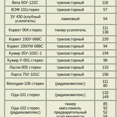
Вега 50У-122С
транзисторный
118
ВЭФ 101стерео
транзисторный
57
ЗУ 430 (клубный
ламповый
54
усилитель)
111
Корвет 004 стерео
тюнер-усилитель
138
Корвет 100У-068С
транзисторный
239
Корвет 200УМ-088С
транзисторный
94
Кумир 35У-102С-1
транзисторный
194
Кумир У-001 стерео
транзисторный
98
Ласпи 005 стерео
транзисторный
133
Лорта 75У-101С
транзисторный
156
111
Мелодия-106 стерео
(радиокомплекс)
80
132
Ода-101 стерео
(радиокомплекс)
149
тюнер
85
Ода-102 стерео
магн.панель
92
(радиокомплекс)
предварительный
52
усил.мощности
54