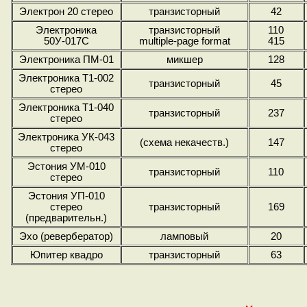
Электрон 20 стерео
транзисторный
42
Электроника
транзисторный
110
50У-017С
multiple-page format
415
Электроника ПМ-01
микшер
128
Электроника Т1-002
транзисторный
45
стерео
Электроника Т1-040
транзисторный
237
стерео
Электроника УК-043
(схема некачеств.)
147
стерео
Эстония УМ-010
транзисторный
110
стерео
Эстония УП-010
стерео
транзисторный
169
(предварительн.)
Эхо (ревербератор)
ламповый
20
Юпитер квадро
транзисторный
63