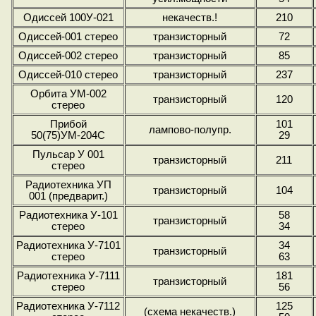
Одиссей 100У-021
некачеств.!
210
Одиссей-001 стерео
транзисторный
72
Одиссей-002 стерео
транзисторный
85
Одиссей-010 стерео
транзисторный
237
Орбита УМ-002
транзисторный
120
стерео
Прибой
101
лампово-полупр.
50(75)УМ-204С
29
Пульсар У 001
транзисторный
211
стерео
Радиотехника УП
транзисторный
104
001 (предварит.)
Радиотехника У-101
58
транзисторный
стерео
34
Радиотехника У-7101
34
транзисторный
стерео
63
Радиотехника У-7111
181
транзисторный
стерео
56
Радиотехника У-7112
125
(схема некачеств.)