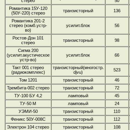
стерео
50
Романтика 15У-120
транзисторный
136
(50У-220) стерео
Романтика 201-2
стерео (комб.устр-
усилит.блок
56
во)
Ростов-Дон 101
транзисторный
98
стерео
Сигма 200
(усилит.акустическое
усилит.блок
66
устр-во)
Такт 001 стерео
транзисторный(многостр.
523
(радиокомплекс)
djvu)
Том 1201
транзисторный
46
Трембита-002 стерео
транзисторный
72
ТУ-100 БУ 4,2
ламповый
45
ТУ-50 М
ламповый
24
УЭМИ-50
транзисторный
110
Феникс 50У-008С
транзисторный
112
Электрон 104 стерео
транзисторный
108