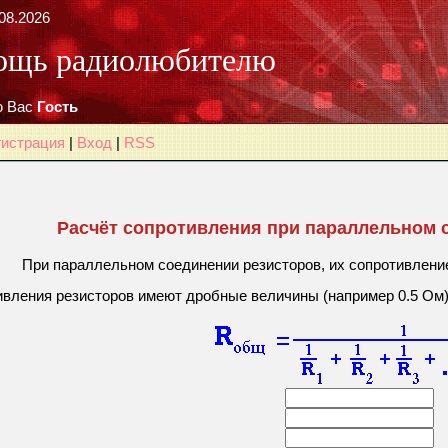
08.2026
ощь радиолюбителю
 Вас
Гость
гистрация
|
Вход
|
RSS
Расчёт сопротивления при параллельном 
При параллельном соединении резисторов, их сопротивлени
вления резисторов имеют дробные величины (например 0.5 Ом), т