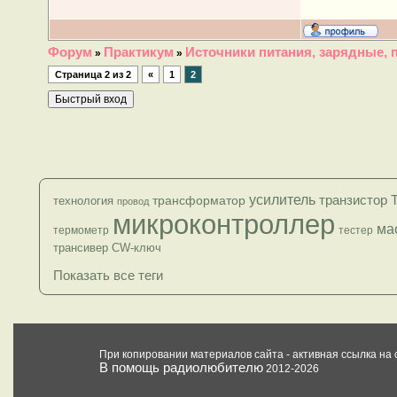
Форум
Практикум
Источники питания, зарядные, 
»
»
Страница
2
из
2
«
1
2
усилитель
транзистор
трансформатор
технология
провод
микроконтроллер
ма
термометр
тестер
трансивер
CW-ключ
Показать все теги
При копировании материалов сайта - активная ссылка на 
В помощь радиолюбителю
2012-2026