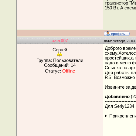
транзистор "Ма
150 Вт. А схем
azer007
Дата: Четверг, 22.03
Доброго време
Сергей
схему.Хотелос
простейших,а 
Группа: Пользователи
надо в меню ф
Сообщений:
14
Ссылка на архи
Статус:
Offline
Для работы пл
P.S. Возможно
Извините за д
Добавлено
(22
--------------------
Для Seriy1234 
Прикреплен