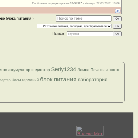
azer007
Сообщение отредактировал
-
Четверг, 22.03.2012, 10:09
ове блока питания.)
Поиск:
Seriy1234
ство
Лампа
аккумулятор
индикатор
Печатная плата
блок питания
лаборатория
Часы
германий
вертер