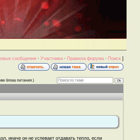
овые сообщения
·
Участники
·
Правила форума
·
Поиск
]
ове блока питания.)
л, иначе он не успевает отдавать тепло, если