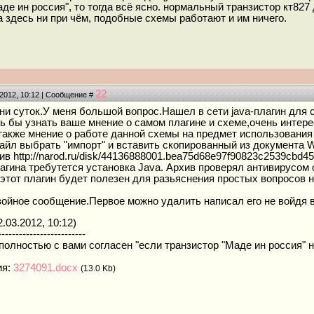
де ин россия", то тогда всё ясно. нормальный транзистор кт82
а здесь ни при чём, подобные схемы работают и им ничего.
22
.2012, 10:12 | Сообщение #
ни суток.У меня большой вопрос.Нашел в сети java-плагин для
ь бы узнать ваше мнение о самом плагине и схеме,очень интере
также мнение о работе данной схемы на предмет использования
айл выбрать "импорт" и вставить скопированный из документа 
в http://narod.ru/disk/44136888001.bea75d68e97f90823c2539cbd45744
агина требутется установка Java. Архив проверял антивирусом 
 этот плагин будет полезен для разьяснения простых вопросов н
войное сообщение.Первое можно удалить написал его не войдя 
.03.2012, 10:12)
-------------------------
полностью с вами согласен "если транзистор "Маде ин россия" 
ия:
3274091.docx
(13.0 Kb)