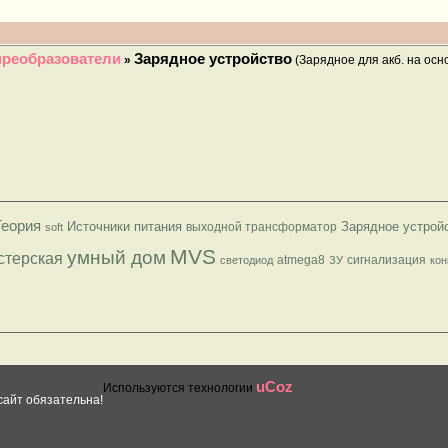
преобразователи
Зарядное устройство
»
(Зарядное для акб. на осн
Теория
Источники питания
Зарядное устрой
выходной трансформатор
soft
MVS
умный дом
стерская
atmega8
сигнализация
светодиод
ЗУ
кон
uCoz
Используются технологии
сайт обязательна!