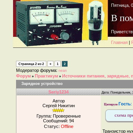
Пятница, 0
В по
Приветств
Главная
|
Страница
2
из
2
«
1
2
Модератор форума:
nean
Форум
Практикум
Источники питания, зарядные, 
»
»
Зарядное устройство
Seriy1234
Дата: Понедельник, 
Автор
Гость
:
Цитирую
Сергей Никитин
схема пр
Группа: Проверенные
Сообщений:
94
Статус:
Offline
Транзистор ну