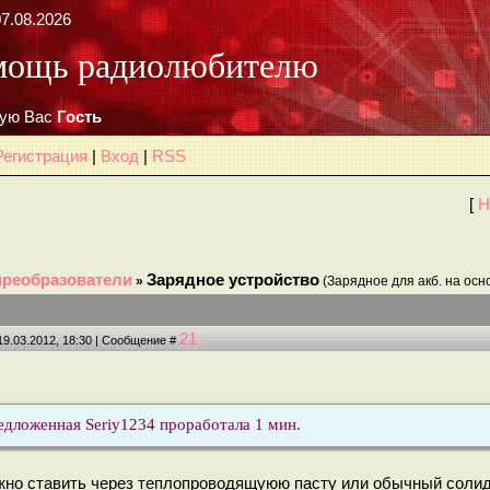
7.08.2026
мощь радиолюбителю
ую Вас
Гость
Регистрация
|
Вход
|
RSS
[
Н
преобразователи
Зарядное устройство
»
(Зарядное для акб. на осн
21
19.03.2012, 18:30 | Сообщение #
едложенная Seriy1234 проработала 1 мин.
жно ставить через теплопроводящуюю пасту или обычный солидо