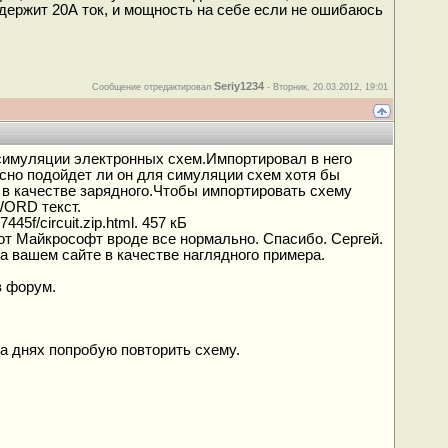
7 держит 20А ток, и мощность на себе если не ошибаюсь
Seriy1234
Сообщение отредактировал
-
Вторник, 20.03.2012, 19:01
 симуляции электронных схем.Импортировал в него
сно подойдет ли он для симуляции схем хотя бы
 в качестве зарядного.Чтобы импортировать схему
WORD текст.
5f/circuit.zip.html. 457 кБ
от Майкрософт вроде все нормально. Спасибо. Сергей.
а вашем сайте в качестве наглядного примера.
в форум.
на днях попробую повторить схему.