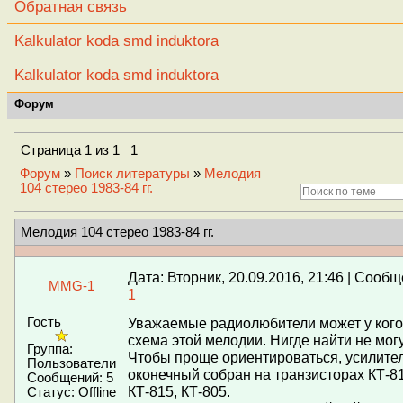
Обратная связь
Kalkulator koda smd induktora
Kalkulator koda smd induktora
Форум
Страница
1
из
1
1
Форум
»
Поиск литературы
»
Мелодия
104 стерео 1983-84 гг.
Мелодия 104 стерео 1983-84 гг.
Дата: Вторник, 20.09.2016, 21:46 | Сооб
MMG-1
1
Гость
Уважаемые радиолюбители может у кого
схема этой мелодии. Нигде найти не могу
Группа:
Чтобы проще ориентироваться, усилите
Пользователи
оконечный собран на транзисторах КТ-81
Сообщений:
5
КТ-815, КТ-805.
Статус:
Offline