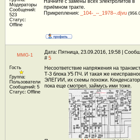
Начните с замены всех электролитов в
Модераторы
приёмном тракте.
Сообщений:
Прикрепления:
_104-_--_1978--.djvu
(956.
523
Статус:
Offline
Дата: Пятница, 23.09.2016, 19:58 | Сооб
MMG-1
#
5
Гость
Несоответствие напряжения на транзис
Т-3 блока У5 ПЧ. И такая же неисправно
Группа:
ЭЛЕГИИ, их схемы похожи. Конденсато
Пользователи
пока еще смотрел, займусь ими тоже.
Сообщений:
5
Статус:
Offline