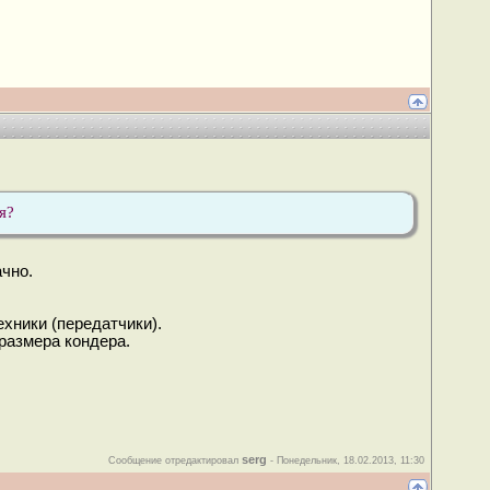
я?
ачно.
хники (передатчики).
размера кондера.
serg
Сообщение отредактировал
-
Понедельник, 18.02.2013, 11:30