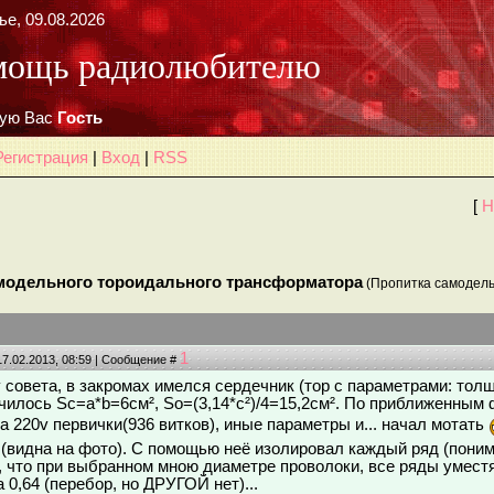
е, 09.08.2026
мощь радиолюбителю
ую Вас
Гость
Регистрация
|
Вход
|
RSS
[
Н
модельного тороидального трансформатора
(Пропитка самодель
1
17.02.2013, 08:59 | Сообщение #
совета, в закромах имелся сердечник (тор с параметрами: толщ
училось Sc=a*b=6см², So=(3,14*c²)/4=15,2см². По приближенным
а 220v первички(936 витков), иные параметры и... начал мотать
(видна на фото). С помощью неё изолировал каждый ряд (поним
, что при выбранном мною диаметре проволоки, все ряды уместят
0,64 (перебор, но ДРУГОЙ нет)...