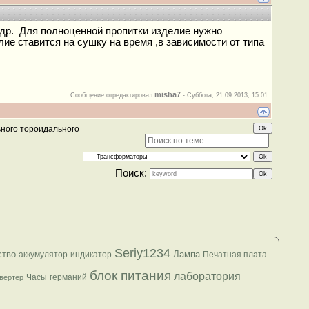
др. Для полноценной пропитки изделие нужно
ие ставится на сушку на время ,в зависимости от типа
misha7
Сообщение отредактировал
-
Суббота, 21.09.2013, 15:01
ного тороидального
Поиск:
Seriy1234
ство
Лампа
аккумулятор
индикатор
Печатная плата
блок питания
лаборатория
Часы
германий
вертер