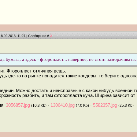
3
18.02.2013, 11:27 | Сообщение #
дь бумага, а здесь - фторопласт... наверное, не стоит заморачиватьс
оит. Фторопласт отличная вещь.
дь где-то на рынке попадутся такие кондеры, то берите однозн
едний. Можно достать и неисправные с какой нибудь военной те
рожность разбить, и там фторопласта куча. Ширина зависит от 
ия:
3056857.jpg
·
1306410.jpg
·
5582357.jpg
(10.3 Kb)
(7.0 Kb)
(25.3 Kb)