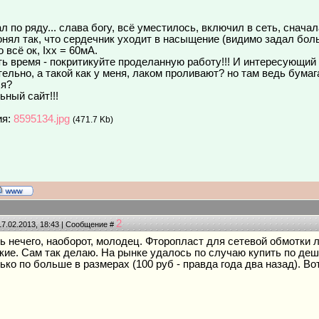
 по ряду... слава богу, всё уместилось, включил в сеть, снача
понял так, что сердечник уходит в насыщение (видимо задал бо
 вcё ок, Iхх = 60мА.
сть время - покритикуйте проделанную работу!!! И интересующий
ельно, а такой как у меня, лаком проливают? но там ведь бумага,
ся?
ьный сайт!!!
ия:
8595134.jpg
(471.7 Kb)
2
17.02.2013, 18:43 | Сообщение #
ть нечего, наоборот, молодец. Фторопласт для сетевой обмотки
кие. Сам так делаю. На рынке удалось по случаю купить по деш
ько по больше в размерах (100 руб - правда года два назад). Во