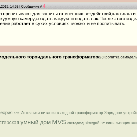
4
9.2013, 14:59 | Сообщение #
 пропитывают для зашиты от внешних воздействий,как влага и 
акуумную камеру,создать вакуум и подать лак.После этого издел
делие работает в сухих условиях можно и не пропитывать.
модельного тороидального трансформатора
(Пропитка самодель
Теория
Источники питания
Зарядное устрой
выходной трансформатор
soft
MVS
умный дом
стерская
atmega8
сигнализация
светодиод
ЗУ
кон