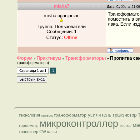
misha7
Дата: Суббота, 21.0
Трансформатор
misha oganjanian
поместить в в
лака. Если из
Группа: Пользователи
Сообщений:
1
Статус:
Offline
Форум
Практикум
Трансформаторы
Пропитка са
»
»
»
трансформатора)
Страница
1
из
1
1
усилитель
транзистор
трансформатор
технология
провод
микроконтроллер
ма
термометр
тестер
трансивер
CW-ключ