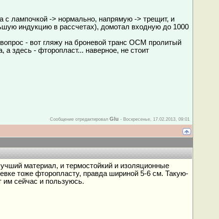
ла с лампочкой -> нормально, напрямую -> трещит, и
льшую индукцию в рассчетах), домотал входную до 1000
 вопрос - вот гляжу на броневой транс ОСМ пролитый
 а здесь - фторопласт... наверное, не стоит
Glu
Сообщение отредактировал
-
Воскресенье, 17.02.2013, 09:01
 лучший материал, и термостойкий и изоляционные
евке тоже фторопласту, правда шириной 5-6 см. Такую-
т им сейчас и пользуюсь.