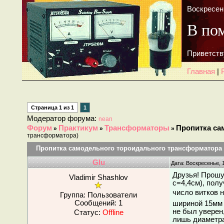
Воскресень
В по
Приветств
Главная
|
Страница
1
из
1
1
Модератор форума:
nean
Форум
Практикум
Трансформаторы
Пропитка са
»
»
»
трансформатора)
Пропитка самодельного тороидального трансформатора
Glu
Дата: Воскресенье, 
Друзья! Прошу 
Vladimir Shashlov
c=4,4см), пол
число витков н
Группа: Пользователи
Сообщений:
1
шириной 15мм 
не был уверен
Статус:
Offline
лишь диаметра 