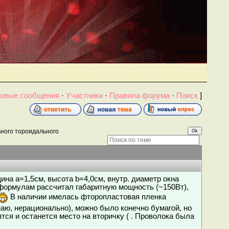
овые сообщения
·
Участники
·
Правила форума
·
Поиск
]
ного тороидального
ина a=1,5см, высота b=4,0см, внутр. диаметр окна
 формулам рассчитал габаритную мощность (~150Вт),
В наличии имелась фторопластовая пленка
аю, нерационально), можно было конечно бумагой, но
ся и останется место на вторичку ( . Проволока была