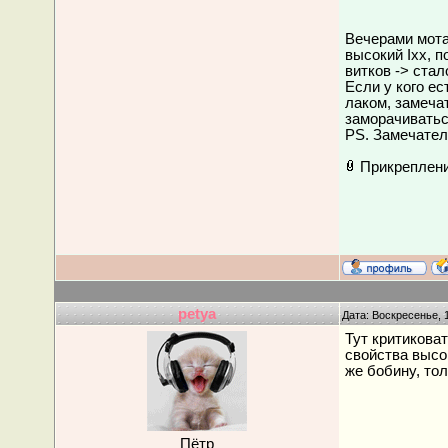
Вечерами мотал
высокий Iхх, 
витков -> стало
Если у кого е
лаком, замечат
заморачивать
PS. Замечател
Прикреплен
petya
Дата: Воскресенье, 
Тут критикова
свойства высо
же бобину, тол
Пётр