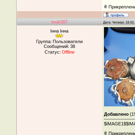
Прикреплен
inok307
Дата: Четверг, 18.02
Інна Інна
Группа: Пользователи
Сообщений:
38
Статус:
Offline
Добавлено
(19
--------------------
$IMAGE1$$IMA
Прикреплен