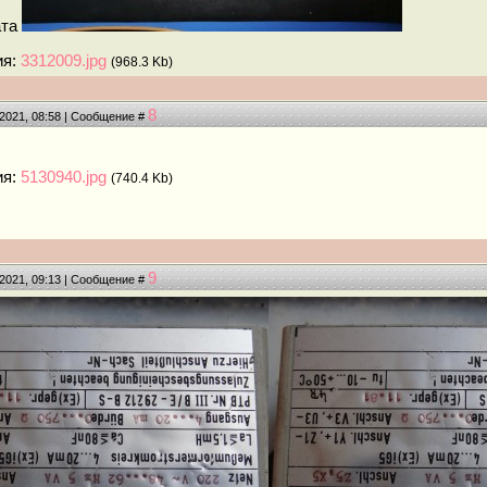
ата
ия:
3312009.jpg
(968.3 Kb)
8
.2021, 08:58 | Сообщение #
ия:
5130940.jpg
(740.4 Kb)
9
.2021, 09:13 | Сообщение #