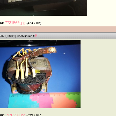
ия:
7731569.jpg
(423.7 Kb)
5
.2021, 08:09 | Сообщение #
ия:
1978350.jpg
(623.8 Kb)