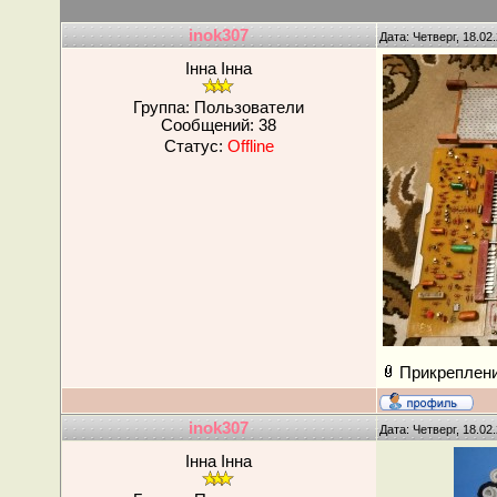
inok307
Дата: Четверг, 18.02
Інна Інна
Группа: Пользователи
Сообщений:
38
Статус:
Offline
Прикреплен
inok307
Дата: Четверг, 18.02
Інна Інна