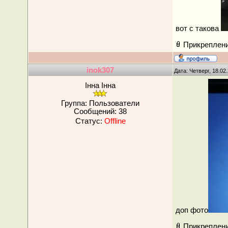
вот с такова
Прикреплен
inok307
Дата: Четверг, 18.02
Інна Інна
Группа: Пользователи
Сообщений:
38
Статус:
Offline
доп фото
Прикреплен