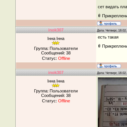
сет видать пл
Прикреплен
inok307
Дата: Четверг, 18.02
есть такая
Інна Інна
Прикреплен
Группа: Пользователи
Сообщений:
38
Статус:
Offline
inok307
Дата: Четверг, 18.02
Інна Інна
Группа: Пользователи
Сообщений:
38
Статус:
Offline