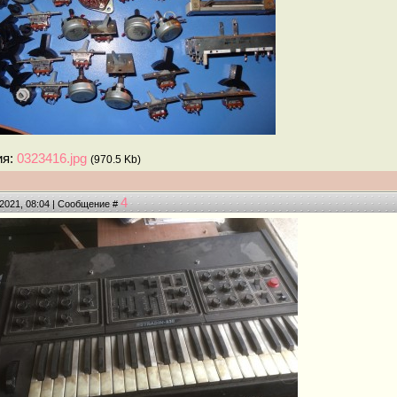
ия:
0323416.jpg
(970.5 Kb)
4
.2021, 08:04 | Сообщение #