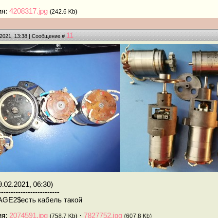
ия:
4208317.jpg
(242.6 Kb)
11
.2021, 13:38 | Сообщение #
.02.2021, 06:30)
-------------------------
GE2$есть кабель такой
ия:
2074591.jpg
·
7827752.jpg
(758.7 Kb)
(607.8 Kb)