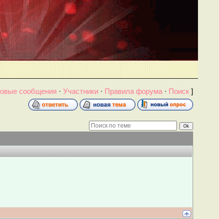
овые сообщения
·
Участники
·
Правила форума
·
Поиск
]