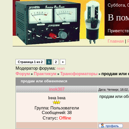
Суббота, 0
В по
Приветств
Главная
|
Страница
1
из
2
1
2
»
Модератор форума:
nean
Форум
Практикум
Трансформаторы
продам или 
»
»
»
продам или обменяемся
inok307
Дата: Четверг, 18.02
продам или об
Інна Інна
Группа: Пользователи
Сообщений:
38
Статус:
Offline