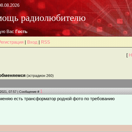
8.08.2026
мощь радиолюбителю
ую Вас
Гость
Регистрация
|
Вход
|
RSS
[
Н
обменяемся
(эстрадион 260)
1
.2021, 07:57 | Сообщение #
меняю есть трансформатор родной фото по требованию