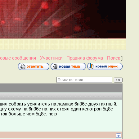
овые сообщения
·
Участники
·
Правила форума
·
Поиск
]
шил собрать усилитель на лампах 6п36с-двухтактный,
одну схему на 6п36с на них стоял один кенотрон 5ц8с
ток больше чем 5ц8с. help