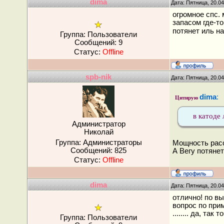
dima
Дата: Пятница, 20.0
огромное спс.
запасом где-то
потянет иль н
Группа: Пользователи
Сообщений:
9
Статус:
Offline
spb-nik
Дата: Пятница, 20.0
dima
:
Цитирую
в катоде
Администратор
Николай
Группа: Администраторы
Мощность рассе
Сообщений:
825
А Вегу потянет
Статус:
Offline
dima
Дата: Пятница, 20.0
отлично! по в
вопрос по при
........ да, т
Группа: Пользователи