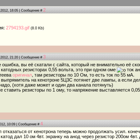
2
.2012, 18:05 | Сообщение #
ия:
2794193.gif
(8.0 Kb)
3
.2012, 21:20 | Сообщение #
ошибка, вы её скатали с сайта, который не внимательно её скоп
 катодных резисторах 0,55 вольта, это при одном оме
ток ан
геева
оригинал
, там резисторы по 10 Ом, то есть ток по 55 мА.
е выпрямитель на кенотроне 5Ц3С потянет две лампы, а если де
надо, (хотя даже может и один два канала потянуть)
 ставить резисторы по 1 ому, то напряжение выставляется 0,055
4
2012, 10:09 | Сообщение #
ил отказаться от кенотрона теперь можно продолжать усил. кон
катод дал 10 ом 4вт. экранку на анод через резистор 200ом 4вт