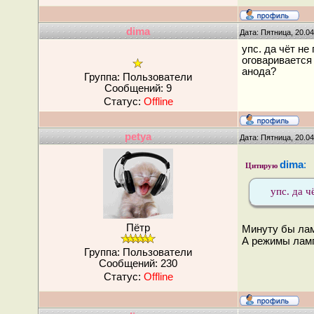
dima
Дата: Пятница, 20.0
упс. да чёт н
оговаривается
анода?
Группа: Пользователи
Сообщений:
9
Статус:
Offline
petya
Дата: Пятница, 20.0
dima
:
Цитирую
упс. да ч
Пётр
Минуту бы лам
А режимы ламп
Группа: Пользователи
Сообщений:
230
Статус:
Offline