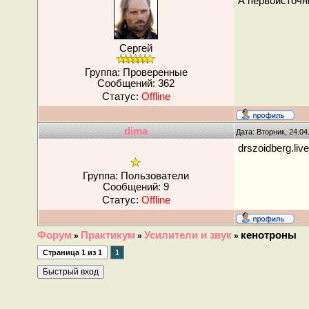
А первоисточн
Сергей
Группа: Проверенные
Сообщений:
362
Статус:
Offline
dima
Дата: Вторник, 24.04
drszoidberg.liv
Группа: Пользователи
Сообщений:
9
Статус:
Offline
Форум
Практикум
Усилители и звук
кенотроны
»
»
»
Страница
1
из
1
1