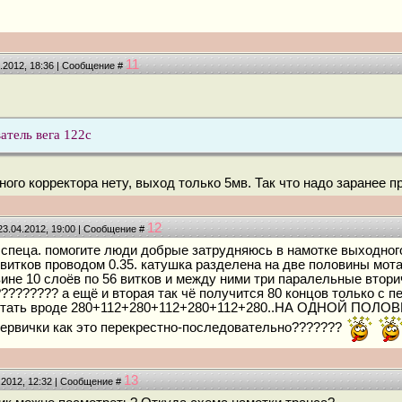
11
4.2012, 18:36 | Сообщение #
атель вега 122с
ного корректора нету, выход только 5мв. Так что надо заранее 
12
23.04.2012, 19:00 | Сообщение #
спеца. помогите люди добрые затрудняюсь в намотке выходного
 витков проводом 0.35. катушка разделена на две половины мота
ине 10 слоёв по 56 витков и между ними три паралельные вторич
??????? а ещё и вторая так чё получится 80 концов только с пе
тать вроде 280+112+280+112+280+112+280..НА ОДНОЙ ПОЛОВИНЕ 
ервички как это перекрестно-последовательно???????
13
.2012, 12:32 | Сообщение #