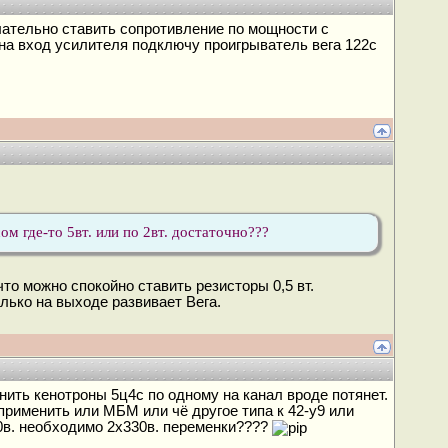
лательно ставить сопротивление по мощности с
на вход усилителя подключу проигрыватель вега 122с
м где-то 5вт. или по 2вт. достаточно???
что можно спокойно ставить резисторы 0,5 вт.
олько на выходе развивает Вега.
ить кенотроны 5ц4с по одному на канал вроде потянет.
применить или МБМ или чё другое типа к 42-у9 или
360в. необходимо 2х330в. переменки????