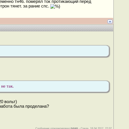
еменно тн46. померял ток протикающий перед
трон тянет. за рание спс.
не так.
0 вольт)
 работа была проделана?
nean
Сообщение отредактировал
-
Среда, 18.04.2012, 22:07