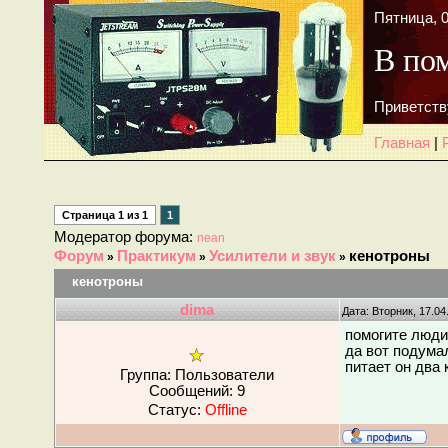
Пятница, 0
В по
Приветств
Главная
|
Страница
1
из
1
1
Модератор форума:
nean
Форум
Практикум
Усилители и звук
кенотроны
»
»
»
кенотроны
dima
Дата: Вторник, 17.04
помогите люди
да вот подумал
питает он два 
Группа: Пользователи
Сообщений:
9
Статус:
Offline