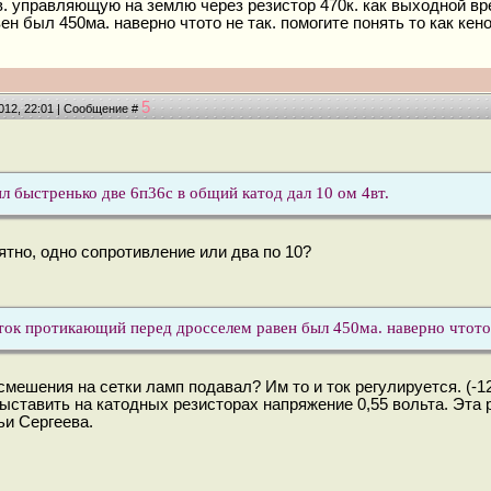
в. управляющую на землю через резистор 470к. как выходной вр
н был 450ма. наверно чтото не так. помогите понять то как кено
5
2012, 22:01 | Сообщение #
л быстренько две 6п36с в общий катод дал 10 ом 4вт.
ятно, одно сопротивление или два по 10?
ток протикающий перед дросселем равен был 450ма. наверно чтото 
мешения на сетки ламп подавал? Им то и ток регулируется. (-12
ыставить на катодных резисторах напряжение 0,55 вольта. Эта
ьи Сергеева.