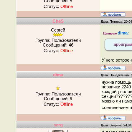
Сообщений:
9
Статус:
Offline
CheS
Дата: Пятница, 20.0
Сергей
dima
:
Цитирую
Группа: Пользователи
проигрыв
Сообщений:
46
Статус:
Offline
У него встроен
dima
Дата: Понедельник, 
нужна помощь 
первички 2240
каждойц полов
Группа: Пользователи
секции????????
Сообщений:
9
можно ли намо
Статус:
Offline
соединением п
serg
Дата: Вторник, 24.04