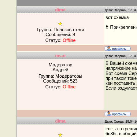
dima
Дата: Вторник, 17.04
вот схемка
Прикреплен
Группа: Пользователи
Сообщений:
9
Статус:
Offline
nean
Дата: Вторник, 17.04
В Вашей схеме 
Модератор
напряжение на
Андрей
Вот схема Сер
Группа: Модераторы
при таком ток
Сообщений:
523
кен поставить 
Статус:
Offline
Если вздумаете
dima
Дата: Среда, 18.04.
спс. а то реш
6п36с в общий 