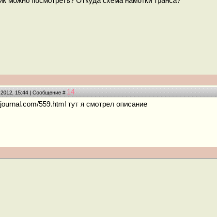
ик можно посмотреть? Откуда схема намотки транса?
14
.2012, 15:44 | Сообщение #
ejournal.com/559.html тут я смотрел описание