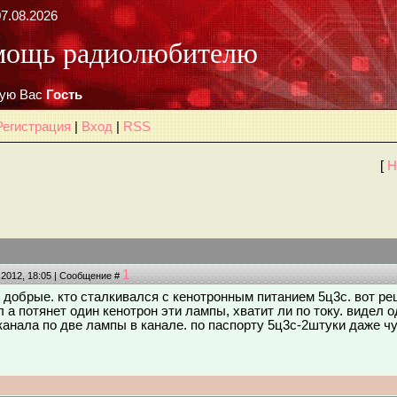
7.08.2026
мощь радиолюбителю
ую Вас
Гость
Регистрация
|
Вход
|
RSS
[
Н
1
.2012, 18:05 | Сообщение #
 добрые. кто сталкивался с кенотронным питанием 5ц3с. вот ре
 а потянет один кенотрон эти лампы, хватит ли по току. видел 
канала по две лампы в канале. по паспорту 5ц3с-2штуки даже чу