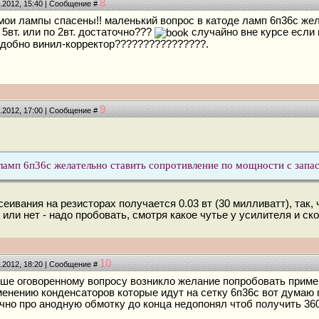
8
4.2012, 15:40 | Сообщение #
 мои лампы спасены!! маленький вопрос в катоде ламп 6п36с же
 5вт. или по 2вт. достаточно???
случайно вне курсе если 
адобно винил-корректор????????????????.
9
4.2012, 17:00 | Сообщение #
 ламп 6п36с желательно ставить сопротивление по мощности с запасо
ивания на резисторах получается 0.03 вт (30 милливатт), так, 
 или нет - надо пробовать, смотря какое чутье у усилителя и ск
10
4.2012, 18:20 | Сообщение #
ыше оговоренному вопросу возникло желание попробовать примен
менению конденсаторов которые идут на сетку 6п36с вот думаю 
ак точно про анодную обмотку до конца недопонял чтоб получить 