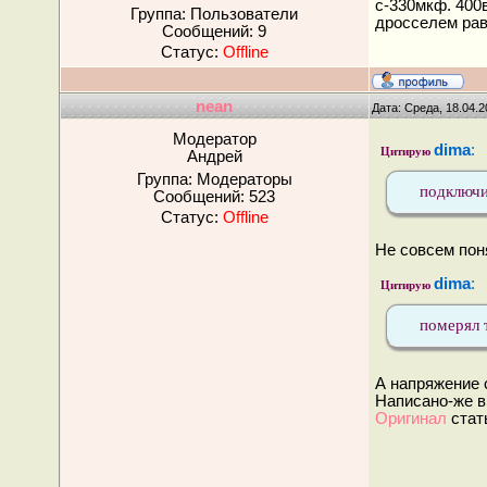
с-330мкф. 400
Группа: Пользователи
дросселем раве
Сообщений:
9
Статус:
Offline
nean
Дата: Среда, 18.04.
Модератор
dima
:
Цитирую
Андрей
Группа: Модераторы
подключи
Сообщений:
523
Статус:
Offline
Не совсем пон
dima
:
Цитирую
померял 
А напряжение с
Написано-же в
Оригинал
стат