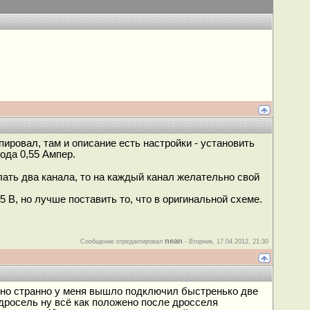
ировал, там и описание есть настройки - установить
ода 0,55 Ампер.
лать два канала, то на каждый канал желательно свой
 В, но лучше поставить то, что в оригинальной схеме.
nean
Сообщение отредактировал
-
Вторник, 17.04.2012, 21:30
ечно странно у меня вышло подключил быстренько две
. дросель ну всё как положено после дросселя