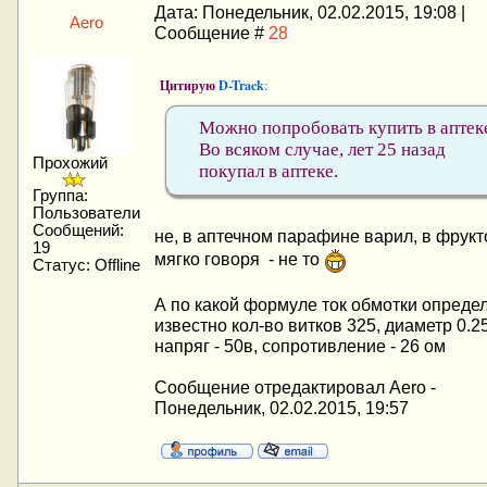
Дата: Понедельник, 02.02.2015, 19:08 |
Aero
Сообщение #
28
Цитирую
D-Track
:
Можно попробовать купить в аптек
Во всяком случае, лет 25 назад
Прохожий
покупал в аптеке.
Группа:
Пользователи
Сообщений:
не, в аптечном парафине варил, в фрукт
19
мягко говоря - не то
Статус:
Offline
А по какой формуле ток обмотки опреде
известно кол-во витков 325, диаметр 0.25
напряг - 50в, сопротивление - 26 ом
Сообщение отредактировал
Aero
-
Понедельник, 02.02.2015, 19:57