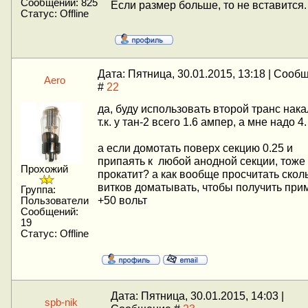
Сообщений:
825
Если размер больше, то не вставится.
Статус:
Offline
Дата: Пятница, 30.01.2015, 13:18 | Сооб
Aero
#
22
да, буду использовать второй транс нак
т.к. у тан-2 всего 1.6 ампер, а мне надо 4.
а если домотать поверх секцию 0.25 и
припаять к любой анодной секции, тоже
Прохожий
прокатит? а как вообще просчитать скол
витков доматывать, чтобы получить при
Группа:
+50 вольт
Пользователи
Сообщений:
19
Статус:
Offline
Дата: Пятница, 30.01.2015, 14:03 |
spb-nik