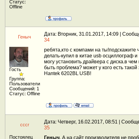
Статус:
Offline
Дата: Вторник, 31.01.2017, 14:09 | Сооб
Геныч
34
ребята,кто с компами на ты!подскажите 
делать-купил в китае usb осциллограф и
могу установить драйвера с диска.в чем
быть проблема? может у кого есть такой 
Гость
Hantek 6202BL USB!
Группа:
Пользователи
Сообщений:
1
Статус:
Offline
Дата: Четверг, 16.02.2017, 08:51 | Сообщ
cccr
35
Постоялец
Геныч
, А на сайт производителя не про