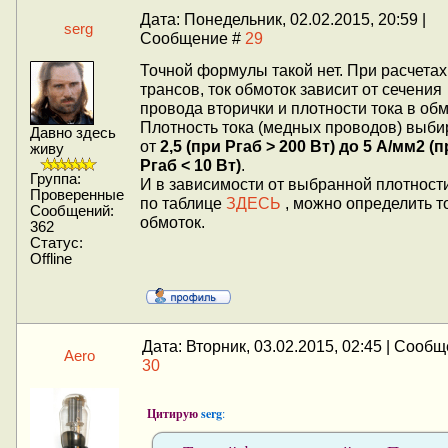
Дата: Понедельник, 02.02.2015, 20:59 |
serg
Сообщение #
29
Точной формулы такой нет. При расчетах
трансов, ток обмоток зависит от сечения
провода вторички и плотности тока в обм
Плотность тока (медных проводов) выб
Давно здесь
от
2,5 (при Pгаб > 200 Вт) до 5 А/мм2 (
живу
Pгаб < 10 Вт)
.
Группа:
И в зависимости от выбранной плотности
Проверенные
по таблице
ЗДЕСЬ
, можно определить т
Сообщений:
обмоток.
362
Статус:
Offline
Дата: Вторник, 03.02.2015, 02:45 | Сооб
Aero
30
Цитирую
serg
: