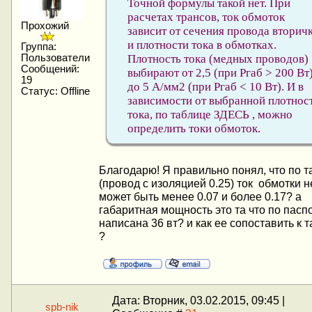
Точной формулы такой нет. При
расчетах трансов, ток обмоток
Прохожий
зависит от сечения провода вторич
и плотности тока в обмотках.
Группа:
Плотность тока (медных проводов)
Пользователи
Сообщений:
выбирают от 2,5 (при Pгаб > 200 Вт
19
до 5 А/мм2 (при Pгаб < 10 Вт). И в
Статус:
Offline
зависимости от выбранной плотнос
тока, по таблице ЗДЕСЬ , можно
определить токи обмоток.
Благодарю! Я правильно понял, что по т
(провод с изоляцией 0.25) ток обмотки н
может быть менее 0.07 и более 0.17? а
габаритная мощность это та что по пасп
написана 36 вт? и как ее сопоставить к 
?
Дата: Вторник, 03.02.2015, 09:45 |
spb-nik