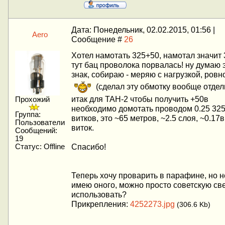
Дата: Понедельник, 02.02.2015, 01:56 |
Aero
Сообщение #
26
Хотел намотать 325+50, намотал значит 
тут бац проволока порвалась! ну думаю 
знак, собираю - меряю с нагрузкой, ровн
(сделал эту обмотку вообще отдел
итак для ТАН-2 чтобы получить +50в
Прохожий
необходимо домотать проводом 0.25 32
Группа:
витков, это ~65 метров, ~2.5 слоя, ~0.17в
Пользователи
виток.
Сообщений:
19
Спасибо!
Статус:
Offline
Теперь хочу проварить в парафине, но н
имею оного, можно просто советскую св
использовать?
Прикрепления:
4252273.jpg
(306.6 Kb)