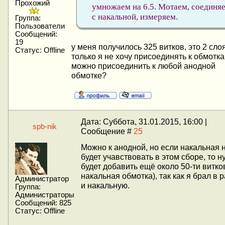
Прохожий
умножаем на 6.5. Мотаем, соединя
с накальной, измеряем.
Группа:
Пользователи
Сообщений:
19
у меня получилось 325 витков, это 2 слоя
Статус:
Offline
только я не хочу присоединять к обмотка
можно присоединить к любой анодной
обмотке?
Дата: Суббота, 31.01.2015, 16:00 |
spb-nik
Сообщение #
25
Можно к анодной, но если накальная 
будет учавствовать в этом сборе, то н
будет добавить ещё около 50-ти витков
накальная обмотка), так как я брал в 
Администратор
и накальную.
Группа:
Администраторы
Сообщений:
825
Статус:
Offline