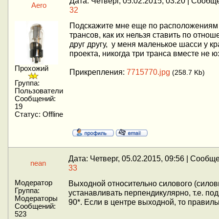
Дата: Четверг, 05.02.2015, 03:20 | Сообщ
Aero
32
Подскажите мне еще по расположениям
трансов, как их нельзя ставить по отнош
друг другу, у меня маленькое шасси у к
проекта, никогда три транса вместе не ю
Прохожий
Прикрепления:
7715770.jpg
(258.7 Kb)
Группа:
Пользователи
Сообщений:
19
Статус:
Offline
Дата: Четверг, 05.02.2015, 09:56 | Сообщ
nean
33
Модератор
Выходной относительно силового (силов
Группа:
устанавливать перпендикулярно, т.е. под
Модераторы
90*. Если в центре выходной, то правиль
Сообщений:
523