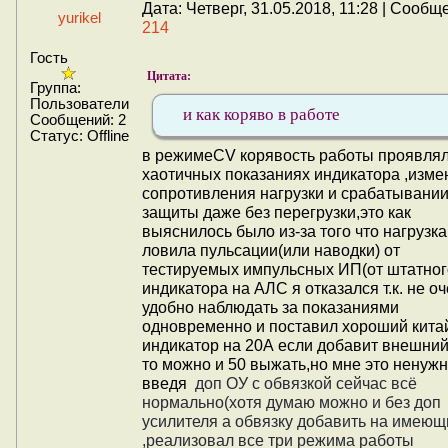
Дата: Четверг, 31.05.2018, 11:28 | Сообщ
yurikel
214
Гость
Цитата:
Группа:
Пользователи
и как коряво в работе
Сообщений:
2
Статус:
Offline
в режимеCV корявость работы проявлял
хаотичных показаниях индикатора ,изме
сопротивления нагрузки и срабатывани
защиты даже без перегрузки,это как
выяснилось было из-за того что нагрузка
ловила пульсации(или наводки) от
тестируемых импульсных ИП(от штатног
индикатора на АЛС я отказался т.к. не о
удобно наблюдать за показаниями
одновременно и поставил хороший кита
индикатор на 20А если добавит внешни
то можно и 50 выжать,но мне это ненужн
введя
доп ОУ с обвязкой сейчас всё
нормально(хотя думаю можно и без доп
усилителя а обвязку добавить на имеющ
,реализовал все три режима работы