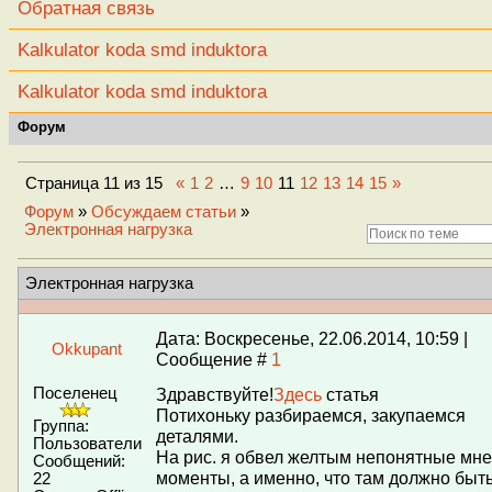
Обратная связь
Kalkulator koda smd induktora
Kalkulator koda smd induktora
Форум
Страница
11
из
15
«
1
2
…
9
10
11
12
13
14
15
»
Форум
»
Обсуждаем статьи
»
Электронная нагрузка
Электронная нагрузка
Дата: Воскресенье, 22.06.2014, 10:59 |
Okkupant
Сообщение #
1
Поселенец
Здравствуйте!
Здесь
статья
Потихоньку разбираемся, закупаемся
Группа:
деталями.
Пользователи
На рис. я обвел желтым непонятные мне
Сообщений:
моменты, а именно, что там должно быт
22