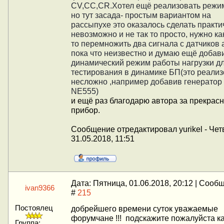
CV,CC,CR.Хотел ещё реализовать режи
но тут засада- простым вариантом на
рассыпухе это оказалось сделать практи
невозможно и не так то просто, нужно ка
то перемножить два сигнала с датчиков а
пока что неизвестно и думаю ещё добав
динамический режим работы нагрузки д
тестирования в динамике БП(это реализ
несложно ,например добавив генератор
NE555)
и ещё раз благодарю автора за прекрас
прибор.
Сообщение отредактировал
yurikel
-
Чет
31.05.2018, 11:51
Дата: Пятница, 01.06.2018, 20:12 | Сооб
ivan9366
#
215
Постоялец
добрейшего времени суток уважаемые
форумчане !!! подскажите пожалуйста к
Группа: