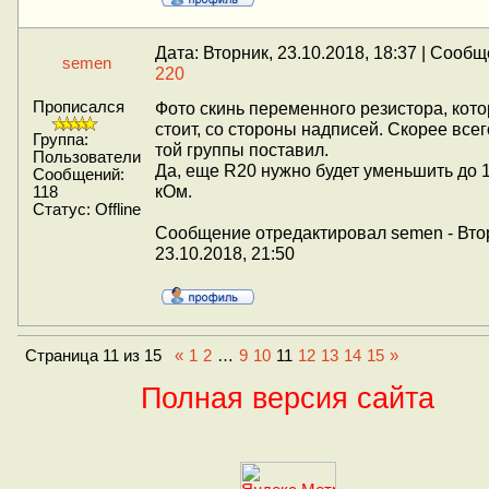
Дата: Вторник, 23.10.2018, 18:37 | Сооб
semen
220
Прописался
Фото скинь переменного резистора, кот
стоит, со стороны надписей. Скорее всег
Группа:
той группы поставил.
Пользователи
Да, еще R20 нужно будет уменьшить до 1
Сообщений:
кОм.
118
Статус:
Offline
Сообщение отредактировал
semen
-
Вто
23.10.2018, 21:50
Страница
11
из
15
«
1
2
…
9
10
11
12
13
14
15
»
Полная версия сайта