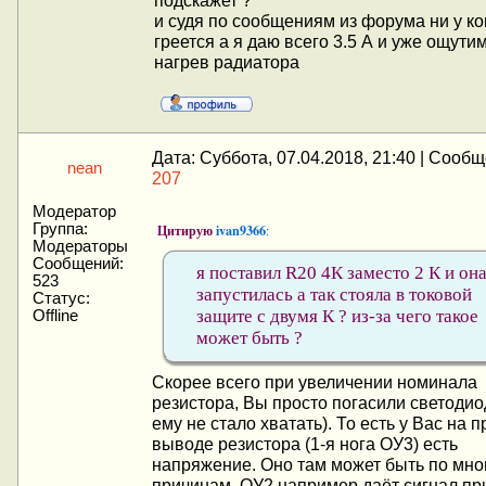
и судя по сообщениям из форума ни у ко
греется а я даю всего 3.5 А и уже ощути
нагрев радиатора
Дата: Суббота, 07.04.2018, 21:40 | Сооб
nean
207
Модератор
Группа:
Цитирую
ivan9366
:
Модераторы
Сообщений:
я поставил R20 4К заместо 2 К и он
523
запустилась а так стояла в токовой
Статус:
защите с двумя К ? из-за чего такое
Offline
может быть ?
Скорее всего при увеличении номинала
резистора, Вы просто погасили светодио
ему не стало хватать). То есть у Вас на 
выводе резистора (1-я нога ОУ3) есть
напряжение. Оно там может быть по мно
причинам. ОУ2 например даёт сигнал пр