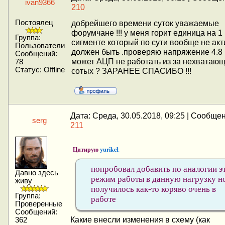
ivan9366
210
Постоялец
добрейшего времени суток уважаемые
форумчане !!! у меня горит единица на 1
Группа:
сигменте который по сути вообще не ак
Пользователи
должен быть .проверяю напряжение 4.8 и
Сообщений:
может АЦП не работать из за нехватаю
78
Статус:
Offline
сотых ? ЗАРАНЕЕ СПАСИБО !!!
Дата: Среда, 30.05.2018, 09:25 | Сообще
serg
211
Цитирую
yurikel
:
попробовал добавить по аналогии э
Давно здесь
режим работы в данную нагрузку н
живу
получилось как-то коряво очень в
Группа:
работе
Проверенные
Сообщений:
Какие внесли изменения в схему (как
362