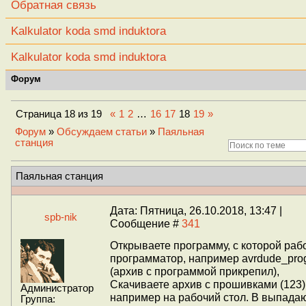
Обратная связь
Kalkulator koda smd induktora
Kalkulator koda smd induktora
Форум
Страница
18
из
19
«
1
2
…
16
17
18
19
»
Форум
»
Обсуждаем статьи
»
Паяльная
станция
Паяльная станция
Дата: Пятница, 26.10.2018, 13:47 |
spb-nik
Сообщение #
341
Открываете программу, с которой раб
программатор, например avrdude_prog
(архив с программой прикрепил),
Скачиваете архив с прошивками (123)
Администратор
например на рабочий стол. В выпад
Группа: