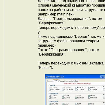
Далее ниже под надписью "Flash" ищ
(справа маленький квадратик) прошив
папке на рабочем столе и загружаете 
(например main.hex).
Дальше "Программирование", потом
"Верификация".
Теперь переходим к "непонятному" е
у.
Ниже под надписью "Eeprom" так же 
загружаем файл прошивки еепром
(main.eep)
Также "Программирование", потом
"Верификация".
Теперь переходим к Фьюзам (вкладка
"Fuses");