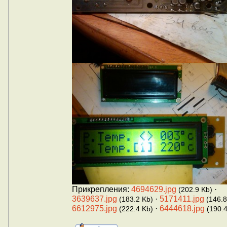
Прикрепления:
4694629.jpg
·
(202.9 Kb)
3639637.jpg
·
5171411.jpg
(183.2 Kb)
(146.8
6612975.jpg
·
6444618.jpg
(222.4 Kb)
(190.