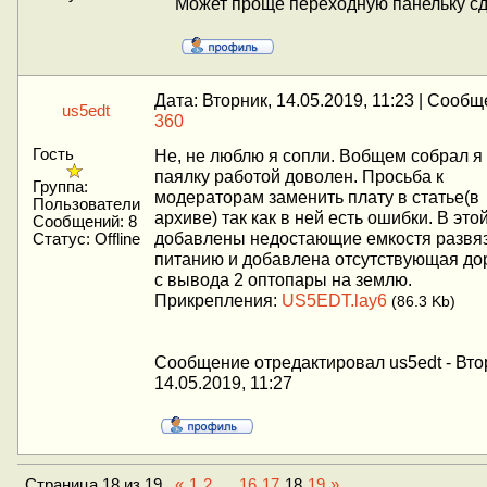
Может проще переходную панельку сд
Дата: Вторник, 14.05.2019, 11:23 | Сооб
us5edt
360
Гость
Не, не люблю я сопли. Вобщем собрал я
паялку работой доволен. Просьба к
Группа:
модераторам заменить плату в статье(в
Пользователи
архиве) так как в ней есть ошибки. В это
Сообщений:
8
добавлены недостающие емкостя развяз
Статус:
Offline
питанию и добавлена отсутствующая до
с вывода 2 оптопары на землю.
Прикрепления:
US5EDT.lay6
(86.3 Kb)
Сообщение отредактировал
us5edt
-
Вто
14.05.2019, 11:27
Страница
18
из
19
«
1
2
…
16
17
18
19
»