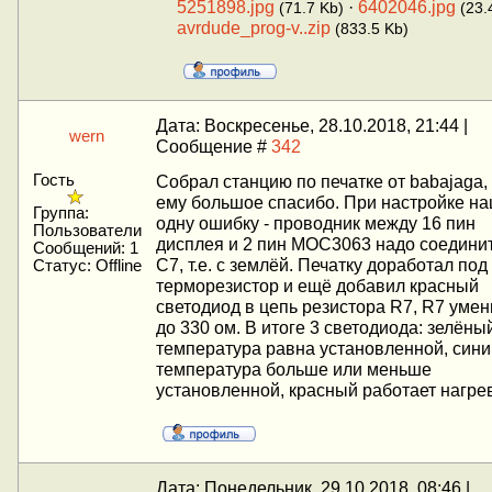
5251898.jpg
·
6402046.jpg
(71.7 Kb)
(23.
avrdude_prog-v..zip
(833.5 Kb)
Дата: Воскресенье, 28.10.2018, 21:44 |
wern
Сообщение #
342
Гость
Собрал станцию по печатке от babajaga, 
ему большое спасибо. При настройке н
Группа:
одну ошибку - проводник между 16 пин
Пользователи
дисплея и 2 пин MOC3063 надо соединить
Сообщений:
1
C7, т.е. с землёй. Печатку доработал под
Статус:
Offline
терморезистор и ещё добавил красный
светодиод в цепь резистора R7, R7 уме
до 330 ом. В итоге 3 светодиода: зелёны
температура равна установленной, сини
температура больше или меньше
установленной, красный работает нагре
Дата: Понедельник, 29.10.2018, 08:46 |