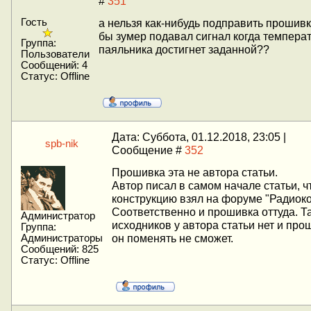
#
351
Гость
а нельзя как-нибудь подправить прошивк
бы зумер подавал сигнал когда темпера
Группа:
паяльника достигнет заданной??
Пользователи
Сообщений:
4
Статус:
Offline
Дата: Суббота, 01.12.2018, 23:05 |
spb-nik
Сообщение #
352
Прошивка эта не автора статьи.
Автор писал в самом начале статьи, ч
конструкцию взял на форуме "Радиоко
Соответственно и прошивка оттуда. Та
Администратор
исходников у автора статьи нет и про
Группа:
он поменять не сможет.
Администраторы
Сообщений:
825
Статус:
Offline