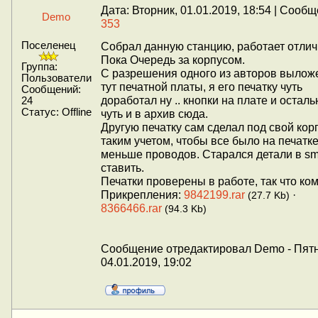
Дата: Вторник, 01.01.2019, 18:54 | Сооб
Demo
353
Поселенец
Собрал данную станцию, работает отлич
Пока Очередь за корпусом.
Группа:
С разрешения одного из авторов вылож
Пользователи
тут печатной платы, я его печатку чуть
Сообщений:
доработал ну .. кнопки на плате и остал
24
Статус:
Offline
чуть и в архив сюда.
Другую печатку сам сделал под свой корп
таким учетом, чтобы все было на печатке,
меньше проводов. Старался детали в s
ставить.
Печатки проверены в работе, так что ком
Прикрепления:
9842199.rar
·
(27.7 Kb)
8366466.rar
(94.3 Kb)
Сообщение отредактировал
Demo
-
Пятн
04.01.2019, 19:02